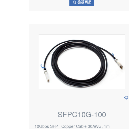
檢視商品
SFPC10G-100
10Gbps SFP+ Copper Cable 30AWG, 1m