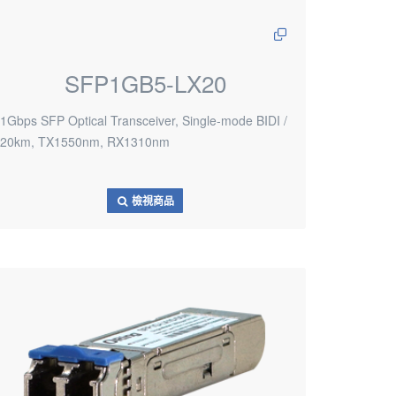
SFP1GB5-LX20
1Gbps SFP Optical Transceiver, Single-mode BIDI /
20km, TX1550nm, RX1310nm
檢視商品