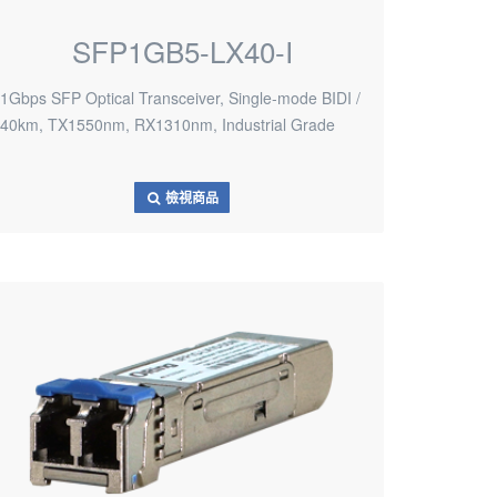
SFP1GB5-LX40-I
1Gbps SFP Optical Transceiver, Single-mode BIDI /
40km, TX1550nm, RX1310nm, Industrial Grade
檢視商品