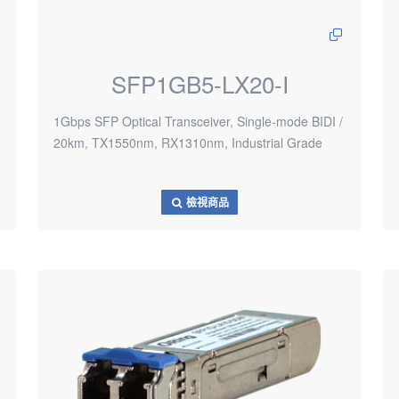
SFP1GB5-LX20-I
1Gbps SFP Optical Transceiver, Single-mode BIDI /
20km, TX1550nm, RX1310nm, Industrial Grade
檢視商品