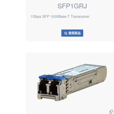
SFP1GRJ
1Gbps SFP 1000Base-T Transceiver
檢視商品