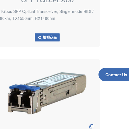
1Gbps SFP Optical Transceiver, Single-mode BIDI /
80km, TX1550nm, RX1490nm
檢視商品
Contact Us