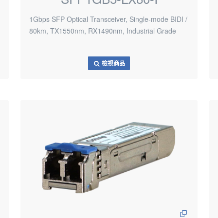
1Gbps SFP Optical Transceiver, Single-mode BIDI /
80km, TX1550nm, RX1490nm, Industrial Grade
檢視商品