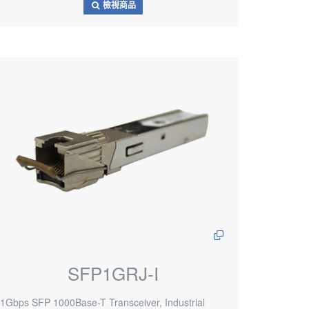
檢視商品
SFP1GRJ-I
1Gbps SFP 1000Base-T Transceiver, Industrial