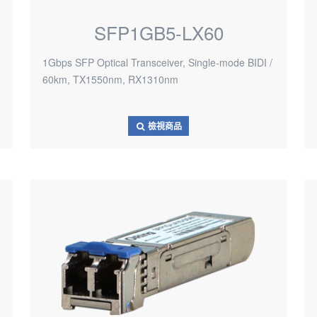
SFP1GB5-LX60
1Gbps SFP Optical Transceiver, Single-mode BIDI /
60km, TX1550nm, RX1310nm
檢視商品