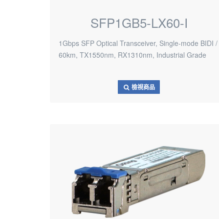
SFP1GB5-LX60-I
1Gbps SFP Optical Transceiver, Single-mode BIDI /
60km, TX1550nm, RX1310nm, Industrial Grade
檢視商品