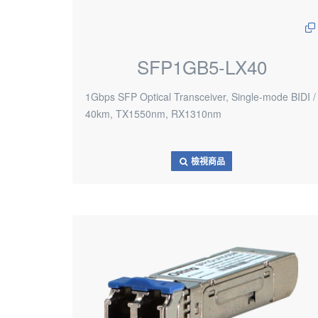
SFP1GB5-LX40
1Gbps SFP Optical Transceiver, Single-mode BIDI /
40km, TX1550nm, RX1310nm
檢視商品