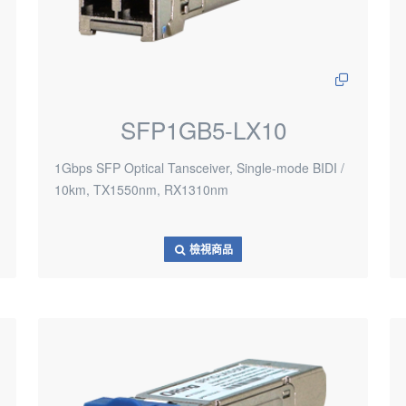
SFP1GB5-LX10
1Gbps SFP Optical Tansceiver, Single-mode BIDI /
10km, TX1550nm, RX1310nm
檢視商品