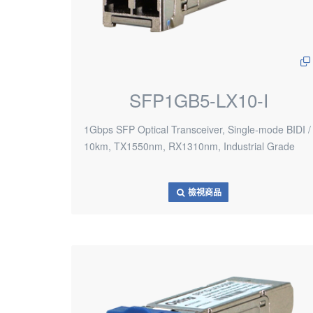
SFP1GB5-LX10-I
1Gbps SFP Optical Transceiver, Single-mode BIDI /
10km, TX1550nm, RX1310nm, Industrial Grade
檢視商品