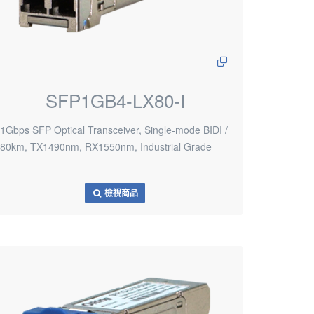
SFP1GB4-LX80-I
1Gbps SFP Optical Transceiver, Single-mode BIDI /
80km, TX1490nm, RX1550nm, Industrial Grade
檢視商品