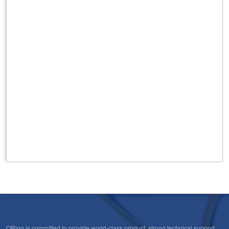
ORing is committed to provide world-class product, strong technical support