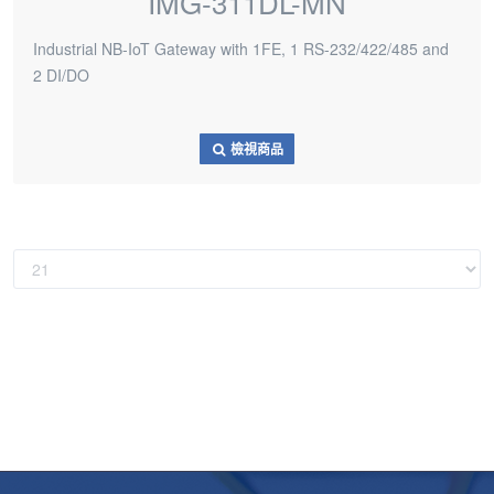
IMG-311DL-MN
Industrial NB-IoT Gateway with 1FE, 1 RS-232/422/485 and
2 DI/DO
檢視商品