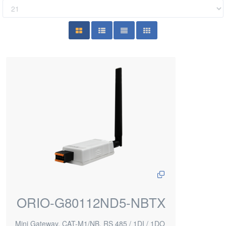
ORIO-G80112ND5-NBTX
Mini Gateway, CAT-M1/NB, RS 485 / 1DI / 1DO