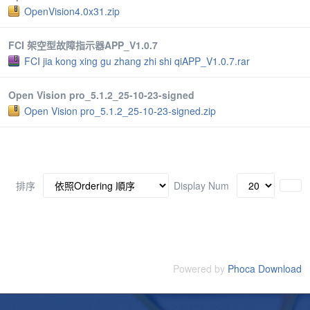
OpenVision4.0x31.zip
FCI 架空型故障指示器APP_V1.0.7
FCI jia kong xing gu zhang zhi shi qiAPP_V1.0.7.rar
Open Vision pro_5.1.2_25-10-23-signed
Open Vision pro_5.1.2_25-10-23-signed.zip
排序
Display Num
Powered by
Phoca Download