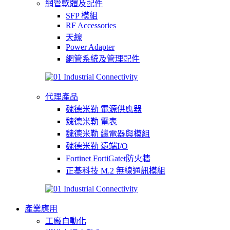
網管軟體及配件
SFP 模組
RF Accessories
天線
Power Adapter
網管系統及管理配件
代理產品
魏德米勒 電源供應器
魏德米勒 電表
魏德米勒 繼電器與模組
魏德米勒 遠端I/O
Fortinet FortiGatet防火牆
正基科技 M.2 無線通訊模組
產業應用
工廠自動化