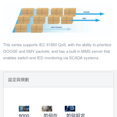
This series supports IEC 61850 QoS, with the ability to prioritize
GOOSE and SMV packets, and has a built-in MMS server that
enables switch and IED monitoring via SCADA systems.
設定與規劃
9000
如何在
如何設定