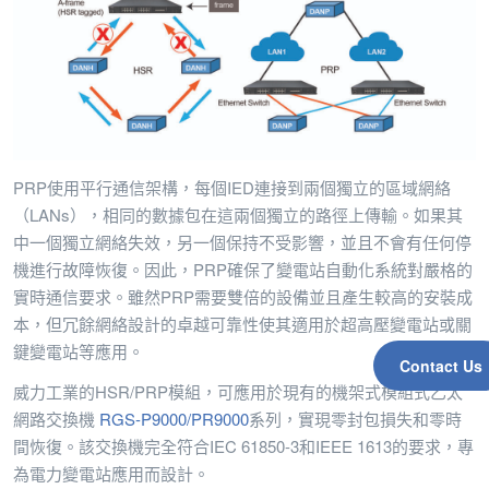
PRP使用平行通信架構，每個IED連接到兩個獨立的區域網絡
（LANs），相同的數據包在這兩個獨立的路徑上傳輸。如果其
中一個獨立網絡失效，另一個保持不受影響，並且不會有任何停
機進行故障恢復。因此，PRP確保了變電站自動化系統對嚴格的
實時通信要求。雖然PRP需要雙倍的設備並且產生較高的安裝成
本，但冗餘網絡設計的卓越可靠性使其適用於超高壓變電站或關
鍵變電站等應用。
Contact Us
威力工業的HSR/PRP模組，可應用於現有的機架式模組式乙太
網路交換機
RGS-P9000/PR9000
系列，實現零封包損失和零時
間恢復。該交換機完全符合IEC 61850-3和IEEE 1613的要求，專
為電力變電站應用而設計。