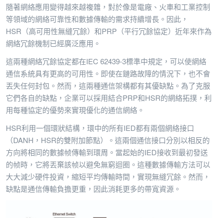
隨著網絡應用變得越來越複雜，對於像是電廠、火車和工業控制
等領域的網絡可靠性和數據傳輸的需求持續增長。因此，
HSR（高可用性無縫冗餘）和PRP（平行冗餘協定）近年來作為
網絡冗餘機制已經廣泛應用。
這兩種網絡冗餘協定都在IEC 62439-3標準中規定，可以使網絡
通信系統具有更高的可用性。即使在鏈路故障的情況下，也不會
丟失任何封包。然而，這兩種通信架構都有其優缺點。為了克服
它們各自的缺點，企業可以採用結合PRP和HSR的網絡拓撲，利
用每種協定的優勢來實現優化的通信網絡。
HSR利用一個環狀結構，環中的所有IED都有兩個網絡接口
（DANH，HSR的雙附加節點）。這兩個通信接口分別以相反的
方向將相同的數據帧傳輸到環周。當起始的IED接收到最初發送
的帧時，它將丟棄該帧以避免無窮迴圈。這種數據傳輸方法可以
大大減少硬件投資，縮短平均傳輸時間，實現無縫冗餘。然而，
缺點是通信傳輸負擔更重，因此消耗更多的帶寬資源。